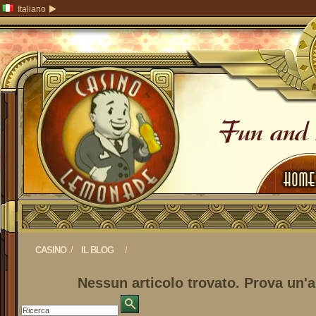
Italiano
Fun and 
Home
CASINO
/
IL BLOG
/
Nessun articolo trovato. Prova un'a