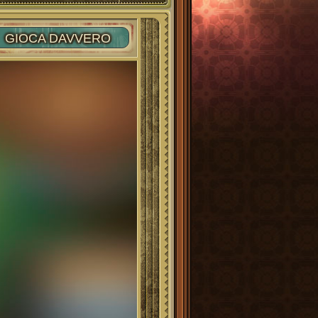
GIOCA DAVVERO