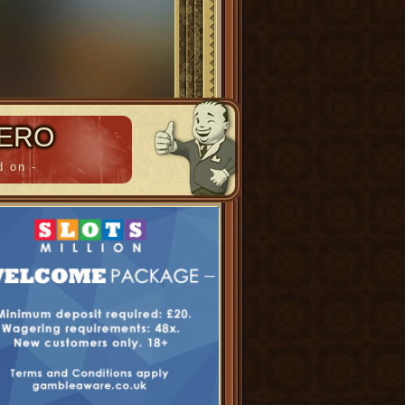
VERO
d on -