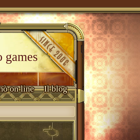
no games
nò on line
Il blog