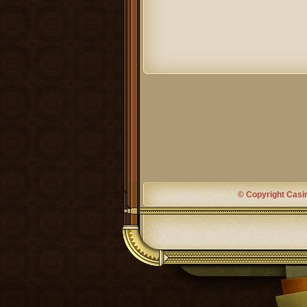
© Copyright
Casi