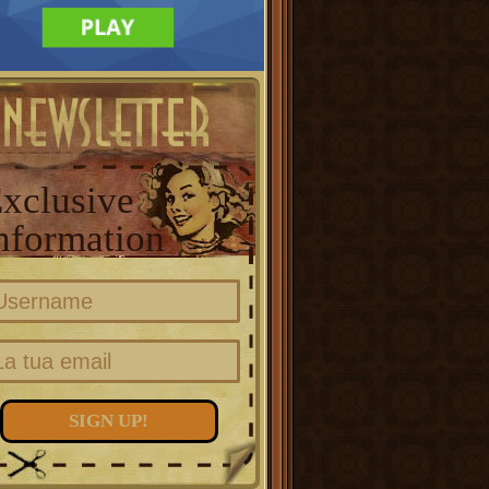
xclusive
nformation