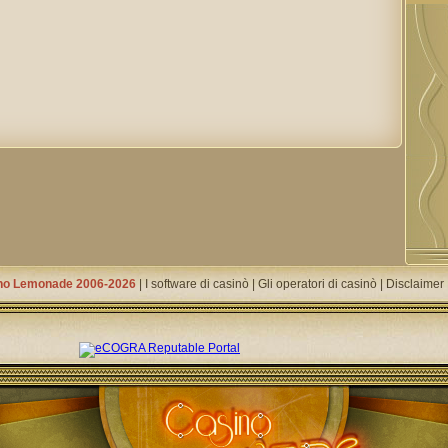
no Lemonade
2006-2026
|
I software di casinò
|
Gli operatori di casinò
|
Disclaimer