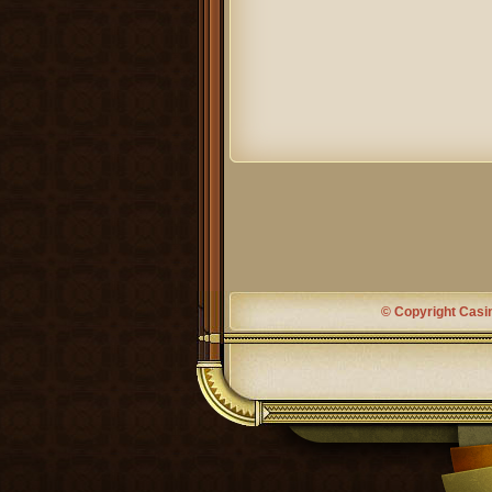
© Copyright
Casi