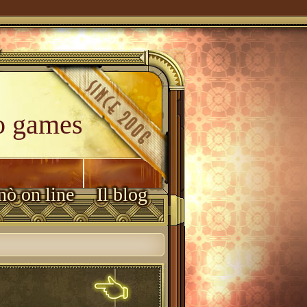
no games
nò on line
Il blog