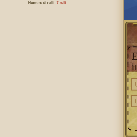
Numero di rulli :
7 rulli
E
i