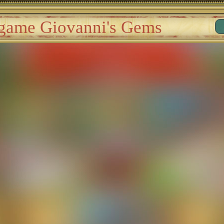
 game Giovanni's Gems