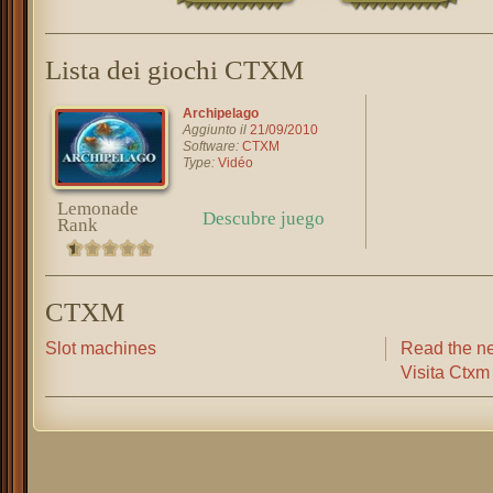
Lista dei giochi CTXM
Archipelago
Aggiunto il
21/09/2010
Software:
CTXM
Type:
Vidéo
Lemonade
Descubre juego
Rank
CTXM
Slot machines
Read the n
Visita Ctxm