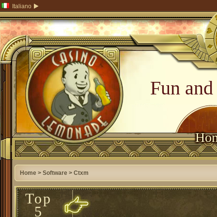
Italiano
Fun and 
Ho
Home
>
Software
>
Ctxm
Top
5