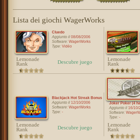
Lista dei giochi WagerWorks
Cluedo
Aggiunto il
08/08/2006
Software:
WagerWorks
Type:
Vidéo
Lemonade
Lemonade
Descubre juego
Rank
Rank
Blackjack Hot Streak Bonus
Aggiunto il
12/10/2006
Joker Poker (4 h
Software:
WagerWorks
Aggiunto il
16/10/
Type:
-
Software:
WagerW
Type:
-
Lemonade
Lemonade
Descubre juego
Rank
Rank