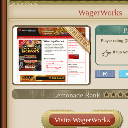
casino
WagerWorks
P
Player rating (
2
Il tuo vo
0
Lemonade Rank
Visita WagerWorks