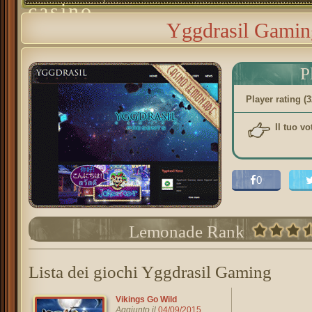
casino
Yggdrasil Gamin
P
Player rating (
3
Il tuo vo
0
Lemonade Rank
Lista dei giochi Yggdrasil Gaming
Vikings Go Wild
Aggiunto il
04/09/2015