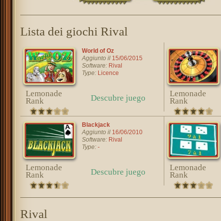
Lista dei giochi Rival
World of Oz
Aggiunto il
15/06/2015
Software:
Rival
Type:
Licence
Lemonade
Lemonade
Descubre juego
Rank
Rank
Blackjack
Aggiunto il
16/06/2010
Software:
Rival
Type:
-
Lemonade
Lemonade
Descubre juego
Rank
Rank
Rival