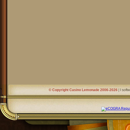
© Copyright
Casino Lemonade
2006-2026
|
I soft